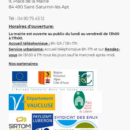
9, Place de la Mairie
84 490 Saint-Saturnin-lès-Apt
Tél :
04.90.75.43.12
Horaires d'ouverture:
La mairie est ouverte au public du lundi au vendredi de 13h00
à 17h00.
Accueil téléphonique :
8h-12h / 13h-17h
Service urbanisme:
accueil téléphonqiue 8h-17h et sur
Rendez-
vous
de 13h30 à 17h tous les jours sauf le mercredi après-midi.
Nos partenaires: